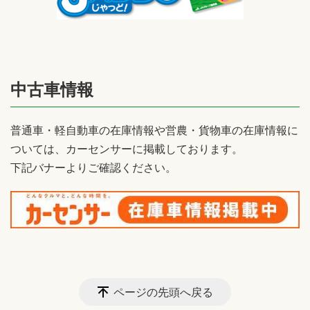
中古車情報
普通車・軽自動車の在庫情報や営農・貨物車の在庫情報に
ついては、カーセンサーに掲載しております。
下記バナーよりご確認ください。
ページの先頭へ戻る