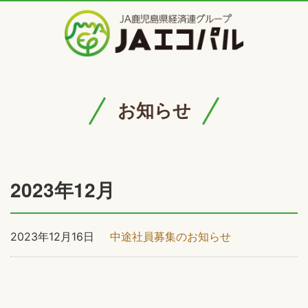
お知らせ
2023年12月
2023年12月16日
中途社員募集のお知らせ