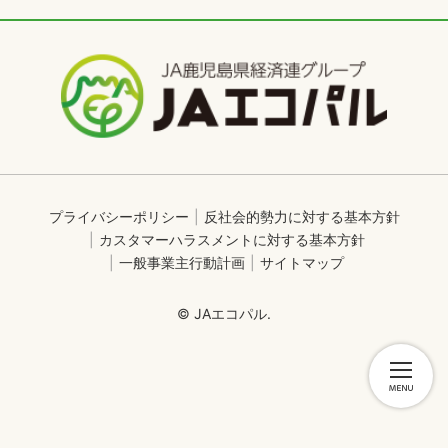
プライバシーポリシー
反社会的勢力に対する基本方針
カスタマーハラスメントに対する基本方針
一般事業主行動計画
サイトマップ
© JAエコパル.